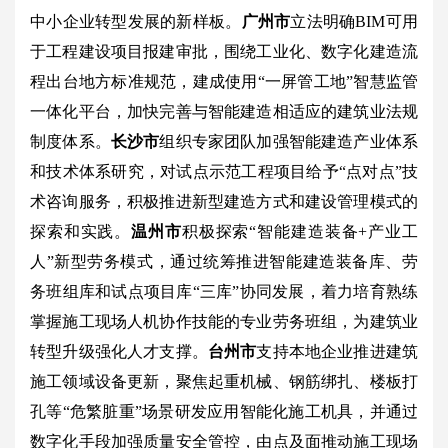
中小企业转型发展的新样板。
广州市
立法明确BIM可用
于工程建设项目报建审批，围绕工业化、数字化建造流
程出台地方标准规范，建成使用“一屏管工地”智慧监管
一体化平台，加快完善与智能建造相适应的建筑业法规
制度体系。
长沙市
组织专家团队加强智能建造产业体系
和技术体系研究，对试点示范工程项目给予“点对点”技
术咨询服务，积极推进新型建造方式和建设管理模式的
探索和实践。
温州市
积极探索“智能建造装备+产业工
人”新型劳务模式，通过统筹推进智能建造装备库、劳
务班组库和试点项目库“三库”协同发展，着力培育熟练
掌握施工现场人机协作技能的专业劳务班组，为建筑业
转型升级强化人才支撑。
台州市
支持本地企业推进建筑
施工领域设备更新，聚焦起重机械、钢筋绑扎、楼板打
孔等“危繁脏重”场景研发应用智能化施工机具，并通过
数字化手段加强质量安全管控，由点及面推动施工现场